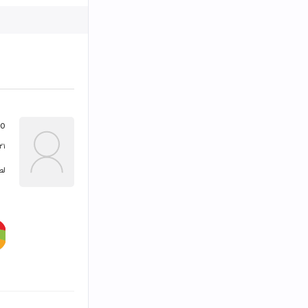
oo
۲۱ مهر ۳۹۹
لط