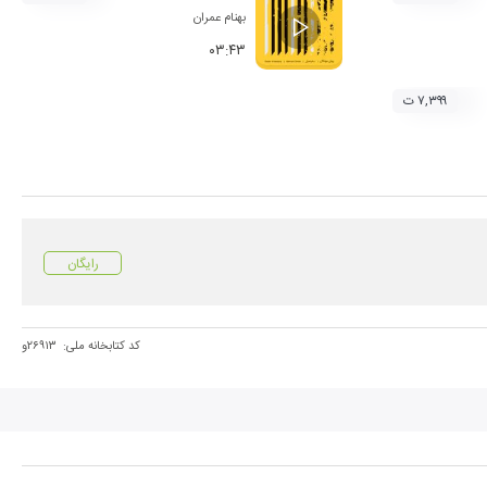
بهنام عمران
۰۳:۴۳
۷,۳۹۹ ت
رایگان
کد کتابخانه ملی:
۲۶۹۱۳و