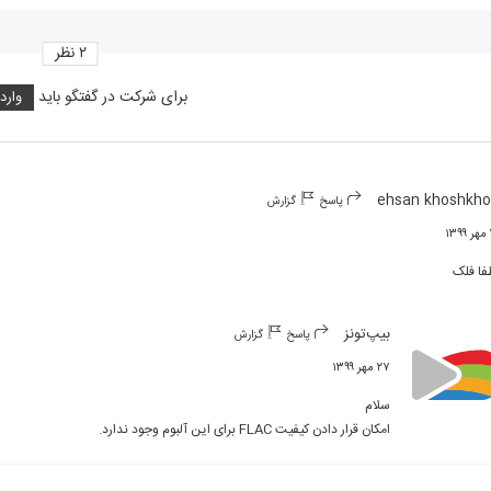
۲
نظر
برای شرکت در گفتگو باید
وارد
ehsan khoshkh
پاسخ
گزارش
۱
فا فلک
بیپ‌تونز
پاسخ
گزارش
۲۷ مهر ۱۳۹۹
امکان قرار دادن کیفیت FLAC برای این آلبوم وجود ندارد.