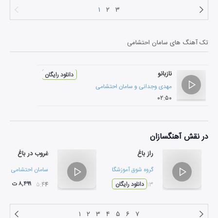
۱
۲
۳
تک آهنگ های
سامان احتشامی
نازبانو
دانلود رایگان
مهدی وجدانی
و
سامان احتشامی
۰۲:۵۰
در نقش
آهنگسازان
راز باغ
غروب در باغ
گروه شوق آموزشگاه موسیقی نوا
سامان احتشامی
۸,۴۹۹ ت
۰۴:۱۳
دانلود رایگان
۰۵:۴۴
۱
۲
۳
۴
۵
۶
۷