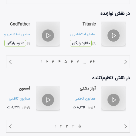
در نقش
نوازنده
GodFather
Titanic
سامان احتشامی
و
سینا سلیم زاده
سامان احتشامی
و
سین
۰۴:۲۸
دانلود رایگان
۰۲:۴۱
دانلود رایگان
۱
۲
۳
۴
۵
۶
۷
...
۳۶
در نقش
تنظیم‌کننده
آواز دشتی
آسمون
همایون کاظمی
همایون کاظمی
۸,۳۹۹ ت
۸,۳۹۹ ت
۰۴:۱۹
۱۵:۵۹
۱
۲
۳
۴
۵