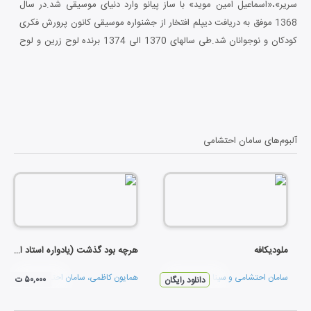
سریر»،«اسماعیل امین موید» با ساز پیانو وارد دنیای موسیقی شد.در سال
1368 موفق به دریافت دیپلم افتخار از جشنواره موسیقی کانون پرورش فکری
کودکان و نوجوانان شد.طی سالهای 1370 الی 1374 برنده لوح زرین و لوح
تقدیر جشنواره موسیقی فجر شد و مقام اول را در پیانو کلاسیک و ایرانی
کسب کرد.در سال 1382 برگزیده جشنواره موسیقی فجر شد. وی از دانشگاه
هنر و معماری فارغ التحصیل شد و «آموزشگاه موسیقی احتشامی» را تاسیس
نمود.در سال 1385 موسسه فرهنگی هنری «آوای باغ مهر» را به جهت انتشار
آثار موسیقی تاسیس نمود.
آلبوم‌های
سامان احتشامی
ملودیکافه
هرچه بود گذشت (یادواره استاد اسدالله ملک)
سامان احتشامی
و
سینا سلیم زاده
همایون کاظمی
،
سامان احتشامی
و
بابک ش
۵۰,۰۰۰ ت
دانلود رایگان