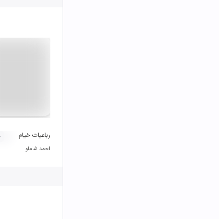
رباعیات خیام
۰
احمد شاملو