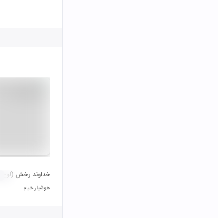
خداوند رخش (لوح ا
هوشیار خیام