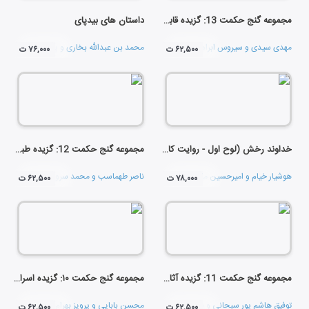
مجموعه گنج حکمت 13: گزیده قابوسنامه ی عنصرالمعالی کیکاووس بن وشمگیر
داستان های بیدپای
مهدی سیدی
و
سیروس ابراهیم زاده
محمد بن عبدالله بخاری
و
پرویز ناتل خانلری
۶۲,۵۰۰ ت
۷۶,۰۰۰ ت
خداوند رخش (لوح اول - روایت کامل)
مجموعه گنج حکمت 12: گزیده طبقات الصوفیه خواجه عبدالله انصاری
هوشیار خیام
و
امیرحسین ماحوزی
ناصر طهماسب
و
محمد سرور مولایی
۷۸,۰۰۰ ت
۶۲,۵۰۰ ت
مجموعه گنج حکمت 11: گزیده آثار متثور مولانا
مجموعه گنج حکمت ۱۰: گزیده اسرار التوحید محمد بن منور
توفیق هاشم پور سبحانی
و
بهروز رضوی
محسن بابایی
و
پرویز بهرام
۶۲,۵۰۰ ت
۶۲,۵۰۰ ت