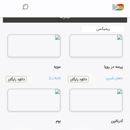
فیلترها
ریمیکس
پرسه در رویا
مویه
ماهان قنبری
DJ AvA
دانلود رایگان
دانلود رایگان
آدرنالین
بوم