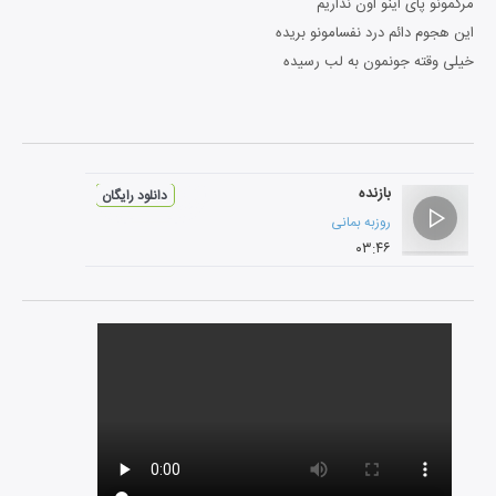
مرگمونو پای اینو اون نذاریم
این هجوم دائم درد نفسامونو بریده
خیلی وقته جونمون به لب رسیده
بازنده
دانلود رایگان
روزبه بمانی
۰۳:۴۶