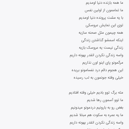
ما همه بازنده دنیا اومدیم
ما تماممون از اولین نفس
با یه مشت پرونده دنیا اومدیم
توی این نمایش عروسکی
همه چیمون مثل صحنه سازیه
اینکه اسمشو گذاشتن زندگی
زندگی نیست یه عروسک بازیه
واسه زندگی نکردن انقدر بهونه داریم
مرگمونو پای اینو اون نذاریم
این هجوم دائم درد نفسامونو بریده
خیلی وقته جونمون به لب رسیده
مثه برگ توو بادیم خیلی وقته افتادیم
ما توو آسمون رها شدیم
ﺑﻐﺾ رو ﺑﻪ ﺑﺎروﻧﻴﻢ دردﻣﻮﻧﻮ ﻣﻴﺪوﻧﻴﻢ
ﻣﺎ ﻳﻪ ﻋﻤﺮه ﺑﻪ ﺳﻜﻮت هم ﻣﺒﺘﻠﺎ شدیم
واسه زندگی نکردن انقدر بهونه داریم