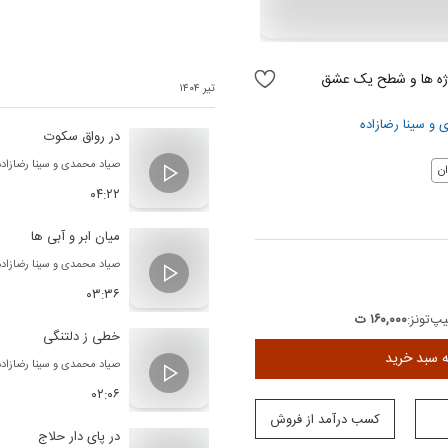
اژه ها و شطح یک عشق
تیر ۱۴۰۴
ی
و
سینا رضازاده
در رواق سکوت
صیاد محمدی
و
سینا رضازاده
ن
۰۴:۲۲
میان ابر و آبی ها
صیاد محمدی
و
سینا رضازاده
۰۳:۳۶
پ‌تونز:
۱۶۰,۰۰۰ ت
خطی ز دلتنگی
ه سبد خرید
صیاد محمدی
و
سینا رضازاده
۰۲:۰۶
کسب درآمد از فروش
در پای دار حلاج