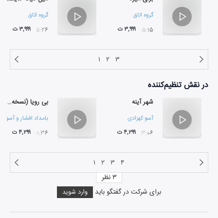
گروه اتاق
گروه اتاق
۳,۹۹۹ ت
۳,۹۹۹ ت
۰۵:۲۶
۰۵:۱۵
۱
۲
۳
در نقش
تنظیم‌کننده
شهر آینه
بی رویا (نسخه‌ی سینمایی)
آسو کهزادی
بامداد افشار
و
آسو که
۴,۲۹۹ ت
۴,۲۹۹ ت
۰۱:۳۶
۰۳:۰۶
۱
۲
۳
۴
۳
نظر
برای شرکت در گفتگو باید
وارد شوید