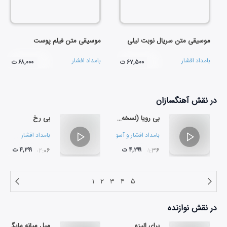
موسیقی متن سریال نوبت لیلی
موسیقی متن فیلم پوست
بامداد افشار
بامداد افشار
۶۷,۵۰۰ ت
۶۸,۰۰۰ ت
در نقش
آهنگسازان
بی رویا (نسخه‌ی سینمایی)
بی رخ
بامداد افشار
و
آسو کهزادی
بامداد افشار
۴,۲۹۹ ت
۴,۲۹۹ ت
۰۲:۰۶
۰۱:۳۶
۱
۲
۳
۴
۵
در نقش
نوازنده
برای الیزه
میل میانه مایگی