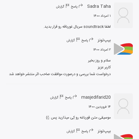
Sadra Taha
پاسخ
گزارش
۱ امرداد ۱۴۰۰
لطفا soundtrack سریال غورباقه رو قرار بدید.
بیپ‌تونز
پاسخ
گزارش
۲ امرداد ۱۴۰۰
درخواست شما بررسی و درصورت موافقت صاحب اثر منتشر خواهد شد
masjedifarid20
پاسخ
گزارش
۱۴ فروردین ۱۴۰۰
موسیقی متن قورباغه رو کِی میذارید پس :))
بیپ‌تونز
پاسخ
گزارش