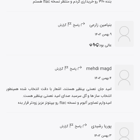
بنده ۳۲۰ رو خریداری کردم و منتظر نسخه flac هستم
بنیامین زارعی
پاسخ
گزارش
۹ بهمن ۱۴۰۲
عالی بود🎧🎙💎
mehdi magd
پاسخ
گزارش
۴ بهمن ۱۴۰۲
امید جان نعمتی بینظیر هستند، اشعار با دقت انتخاب شده همینطور 
امیدوارم تصاویر آلبوم و نسخه flac رو بیپتونز عزیز زودتر قرار بده
پوریا رشیدی
پاسخ
گزارش
۳ بهمن ۱۴۰۲