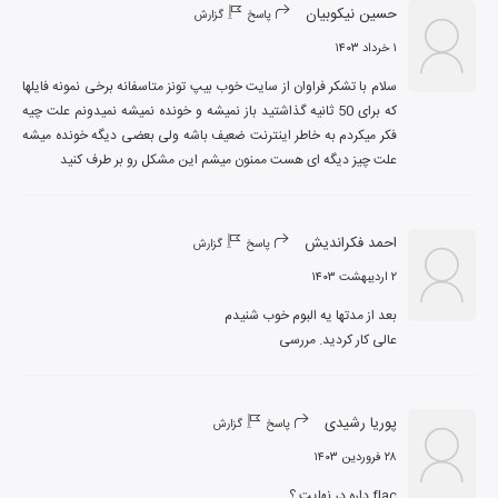
حسین نیکوبیان
پاسخ
گزارش
۱ خرداد ۱۴۰۳
سلام با تشکر فراوان از سایت خوب بیپ تونز متاسفانه برخی نمونه فایلها 
که برای 50 ثانیه گذاشتید باز نمیشه و خونده نمیشه نمیدونم علت چیه 
فکر میکردم به خاطر اینترنت ضعیف باشه ولی بعضی دیگه خونده میشه 
علت چیز دیگه ای هست ممنون میشم این مشکل رو بر طرف کنید
احمد فکراندیش
پاسخ
گزارش
۲ اردیبهشت ۱۴۰۳
عالی کار کردید. مررسی
پوریا رشیدی
پاسخ
گزارش
۲۸ فروردین ۱۴۰۳
flac داره در نهایت ؟