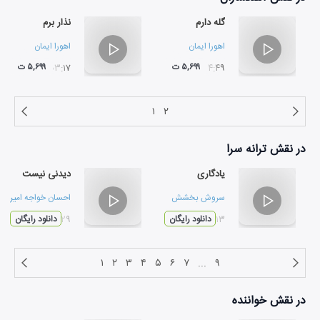
گله دارم
نذار برم
اهورا ایمان
اهورا ایمان
۵,۶۹۹ ت
۵,۶۹۹ ت
۰۳:۱۷
۰۴:۴۹
۱
۲
در نقش
ترانه سرا
یادگاری
دیدنی نیست
سروش بخشش
احسان خواجه امیری
و
۰۳:۱۳
دانلود رایگان
۰۳:۲۹
دانلود رایگان
۱
۲
۳
۴
۵
۶
۷
...
۹
در نقش
خواننده