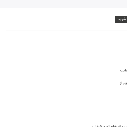
 شوید
ببخشید آقای همایون شجریان در پیج خودشون گفتند که برای دانلود قانونی آلبوم رگ خواب به سایت 
اگر نمی‌خواید نظرم رو منتشر کنید لطفاً پاسخ رو برام ایمیل کنید تا مطمئن شیم که دانلود این آلبوم از 
کاربر عزیز تمامی آثار موجود در بیپ تونز بر اساس درخواست ناشر و یا صاحب اثر قرارداده میشوند و 