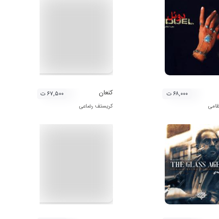
کنعان
۶۸,۰۰۰ ت
۶۷,۵۰۰ ت
ظامی
کریستف رضاعی