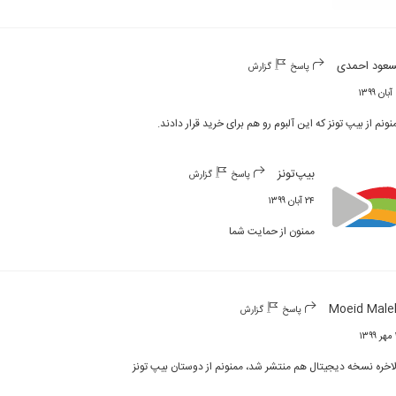
عود احمدی
پاسخ
گزارش
۱
نونم از بیپ تونز که این آلبوم رو هم برای خرید قرار دادند.
بیپ‌تونز
پاسخ
گزارش
۲۴ آبان ۱۳۹۹
ممنون از حمایت شما
Moeid Male
پاسخ
گزارش
۱
لاخره نسخه دیجیتال هم منتشر شد، ممنونم از دوستان بیپ تونز