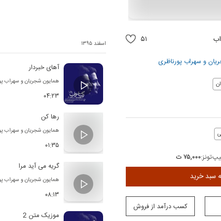
اب
۵۱
اسفند ۱۳۹۵
یان
و
سهراب پورناظری
آهای خبردار
همایون شجریان
و
سهراب پو
ن
۰۴:۲۳
رها کن
همایون شجریان
و
سهراب پو
ی
۰۱:۳۵
پ‌تونز:
۷۵,۰۰۰ ت
گریه می آید مرا
ه سبد خرید
همایون شجریان
و
سهراب پو
۰۸:۱۳
کسب درآمد از فروش
موزیک متن 2