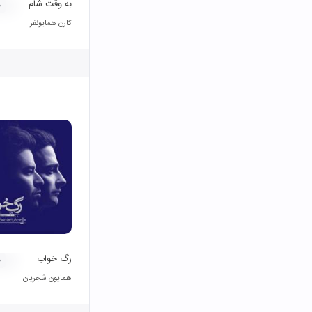
به وقت شام
۰
کارن همایونفر
رگ خواب
۰
همایون شجریان