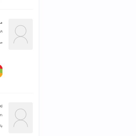
مس
۱۹ آبان ۳۹۹
مم
ki
۲۱ مهر ۳۹۹
با