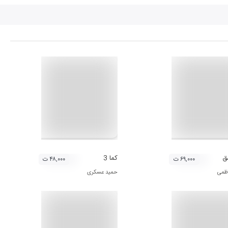
ق
کما 3
۶۹,۰۰۰ ت
۴۸,۰۰۰ ت
اظمی
حمید عسکری