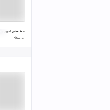
غصه مخور (حبیبی)
۰
امیر عبدالله