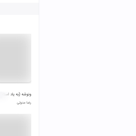
ونوشه (به یاد استاد
رضا مدوئی