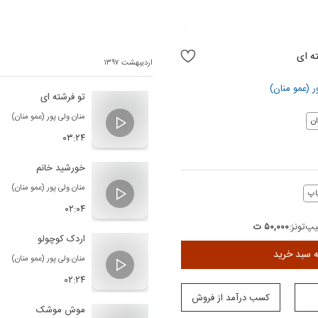
ه ای
اردیبهشت ۱۳۹۷
ر (عمو منان)
تو فرشته ای
منان ولی پور (عمو منان)
ن
۰۳:۲۴
خورشید خانم
منان ولی پور (عمو منان)
اپ
۰۲:۰۴
پ‌تونز:
۵۰,۰۰۰ ت
اردک کوچولو
ه سبد خرید
منان ولی پور (عمو منان)
۰۲:۲۴
کسب درآمد از فروش
موش موشک