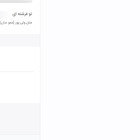
تو فرشته ای
منان ولی پور (عمو منان)