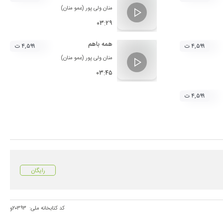
منان ولی پور (عمو منان)
۰۳:۲۹
همه باهم
۴,۵۹۹ ت
۴,۵۹۹ ت
منان ولی پور (عمو منان)
۰۳:۴۵
۴,۵۹۹ ت
رایگان
کد کتابخانه ملی:
۲۰۳۹۳و