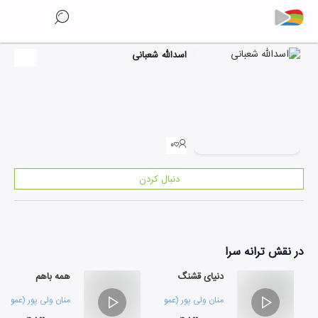
اسدالله شعبانی
۰
دنبال کردن
در نقش
ترانه سرا
دنیای قشنگ
همه باهم
منان ولی پور (عمو منان)
منان ولی پور (عمو منا