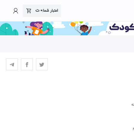
۰
ت
اعتبار شما:
ه