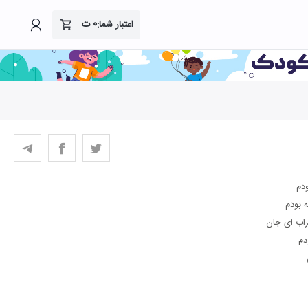
۰
ت
اعتبار شما:
ﻮدم
 ﺑﻮدم
اب ای ﺟﺎن
دم