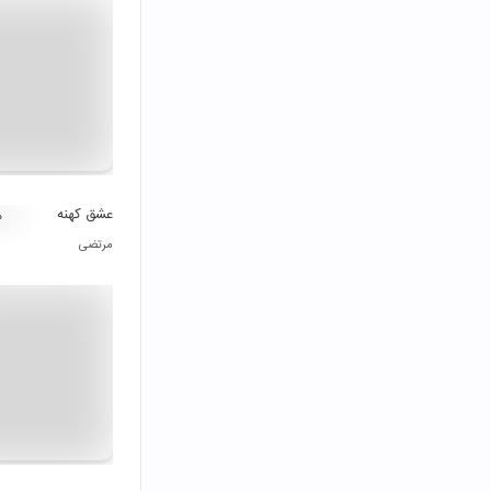
عشق کهنه
۰
مرتضی