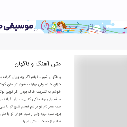
متن آهنگ
و ناگهان
و ﻧﺎﮔﻬﺎن ﺷﻮر ﻧﺎﮔﻬﺎﻧﻢ اﮔﺮ ﭼﻪ ﭘﺎﻳﺎن ﮔﺮﻓﺘﻪ ﺑ
ﺧﺰان ﺧﺎﻛﻢ وﻟﻰ ﺑﻬﺎرا ﺑﻪ ﺷﻮق ﺗﻮ ﺟﺎن ﮔﺮﻓﺘﻪ
ﺧﻮﺷﻢ ﺑﻪ ﺗﺸﺮﻳﻒ ﺧﺎک ﺑﻮدن اﮔﺮ ﺗﻮﻳﻰ ﺑﻮﺗﺮ
ﺧﺎﻛﻢ وﻟﻰ ﭼﻪ ﺧﺎﻛﻰ ﻛﻪ ﺑﻮی ﺑﺎران ﮔﺮﻓﺘﻪ ﺑﻮ
ﻫﻤﻪ ﻋﻤﺮ ﻧﺎم ﺗﻮ ﺑﺮ ﻟﺒﻢ ﻧﻔﺴﻢ ﺛﻨﺎی ﺗﻮ ﻳﺎ ﻋﻠﻰ
ﺑﺮود ﺳﺮم ﻧﺮود وﻟﻰ ز ﺳﺮم ﻫﻮای ﺗﻮ ﻳﺎ ﻋﻠﻰ
ﻧﺪادم از دﺳﺖ ﻣﺴﺘﻰ ام را