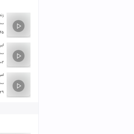
زند
محم
:۴۵
ایر
محم
:۰۲
امی
محم
:۲۹