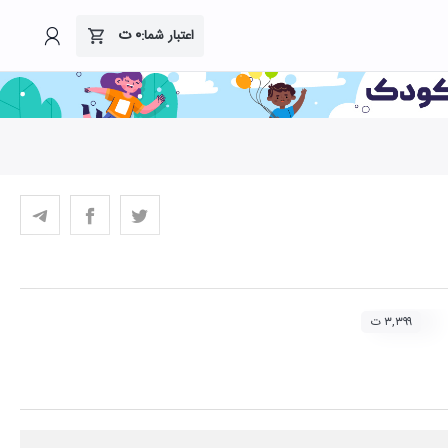
۰
ت
اعتبار شما:
۳,۳۹۹ ت