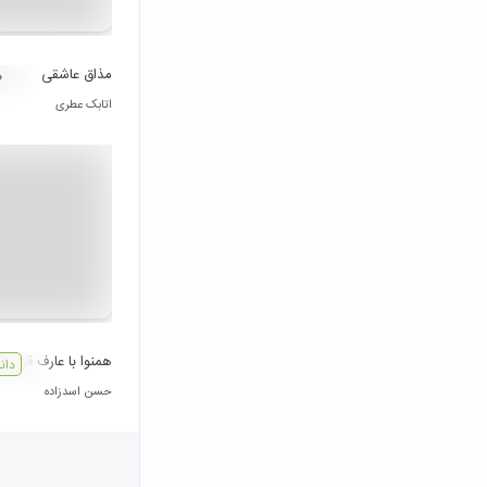
مذاق عاشقی
۰
اتابک عطری
همنوا با عارف قزوينی
دان
حسن اسدزاده