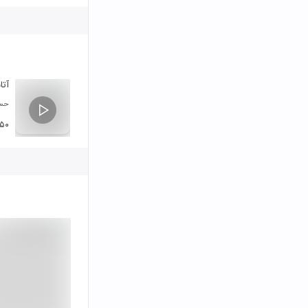
آتا
حسی
:۵۰