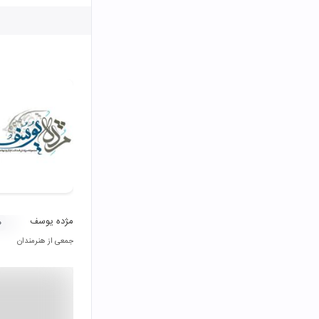
مژده یوسف
۰
جمعی از هنرمندان