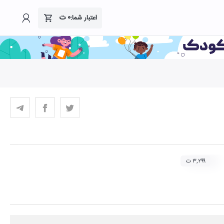
۰
ت
اعتبار شما:
۳,۲۹۹ ت