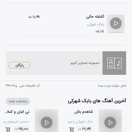
آشفته حالی
۱۱,۱۹۹ ت
بابک شهرکی
۰۵:۱۵
مجموعه تصاویر آلبوم
رایگان
ناشر :
شرکت پارت صدا
کد کتابخانه ملی:
و۳۴۷۷۸
آخرین آهنگ های بابک شهرکی
مشاهده همه
شاهدم باش
نی انبان و کمانچه
بابک شهرکی
و
میم پایمزد
محسن شریفیان
و
با
۲۷,۰۹۹ ت
۳۵,۰۰۰ ت
۰۵:۲۸
۰۳:۵۶