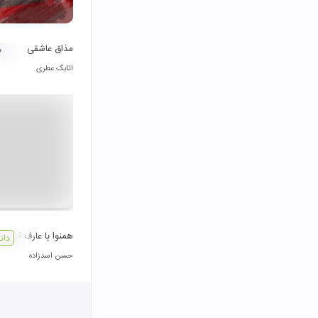
مذاق عاشقی
۰
اتابک عطری
همنوا با عارف قزوينی
دان
حسن اسدزاده