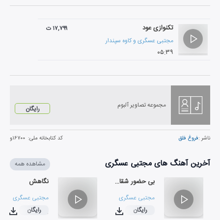
تکنوازی عود
۱۷,۷۹۹ ت
مجتبی عسگری
و
کاوه سپندار
۰۵:۳۹
مجموعه تصاویر آلبوم
رایگان
ناشر :
فروغ فلق
کد کتابخانه ملی:
۱۶۷۰۰و
آخرین آهنگ های مجتبی عسگری
مشاهده همه
بی حضور شقایق
نگاهش
مجتبی عسگری
مجتبی عسگری
رایگان
رایگان
۰۳:۲۰
۰۳:۰۲