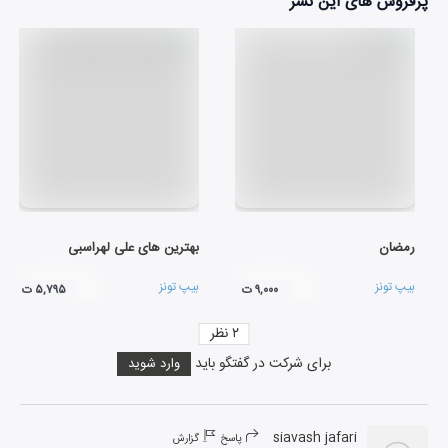
پرفروش های این نشر
رمضان
بهترین های علی لهراسبی
بیپ تونز
بیپ تونز
۹,۰۰۰ ت
۵,۷۹۵ ت
۲
نظر
برای شرکت در گفتگو باید
وارد شوید
siavash jafari
پاسخ
گزارش