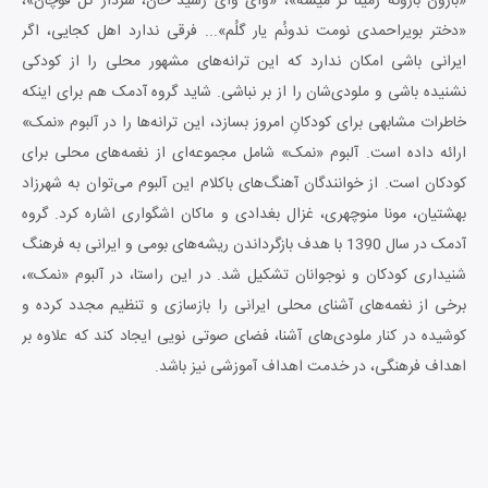
«بارون بارونه زمینا تر میشه»، «وای وای رشید خان، سردار کل قوچان»،
«دختر بویراحمدی نومت ندونُم یار گلُم»... فرقی ندارد اهل کجایی، اگر
ایرانی باشی امکان ندارد که این ترانه‌های مشهور محلی را از کودکی
نشنیده باشی و ملودی‌شان را از بر نباشی. شاید گروه آدمک هم برای اینکه
خاطرات مشابهی برای کودکانِ امروز بسازد، این ترانه‌ها را در آلبوم «نمک»
ارائه داده است. آلبوم «نمک» شامل مجموعه‌ای از نغمه‌های محلی برای
کودکان
است. از خوانندگان آهنگ‌های باکلام این آلبوم می‌توان به شهرزاد
بهشتیان، مونا منوچهری، غزال بغدادی و ماکان اشگواری اشاره کرد. گروه
آدمک در سال 1390 با هدف بازگرداندن ریشه‌های بومی و ایرانی به فرهنگ
شنیداری کودکان و نوجوانان تشکیل شد. در این راستا، در آلبوم «نمک»،
برخی از نغمه‌های آشنای محلی ایرانی را بازسازی و تنظیم مجدد کرده و
کوشیده در کنار ملودی‌های آشنا، فضای صوتی نویی ایجاد کند که علاوه بر
اهداف فرهنگی، در خدمت اهداف آموزشی نیز باشد.