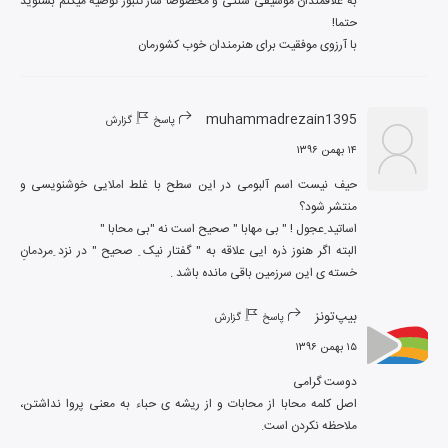
به علاقمندان موسیقی سنتی و مخصوصا ساز تنبور توصیه میکنم بشنوید 
با آرزوی موفقیت برای هنرمندان خوب کشورمان
muhammadrezain1395
پاسخ
گزارش
۱۴ بهمن ۱۳۹۶
حیف نیست اسم آلبومی در این سطح با غلط املایی خوشنویسی و 
البته اگر هنوز ذره ایی علاقه به " گفتار نیک ِ صحیح " در نزد ِمردمانِ 
خسته ی این سرزمین باقی مانده باشد .
بیپ‌تونز
پاسخ
گزارش
۱۵ بهمن ۱۳۹۶
اصل کلمه محابا از محابات و از ریشه ی حباء به معنی پروا نداشتن، 
ملاحظه نکردن است.