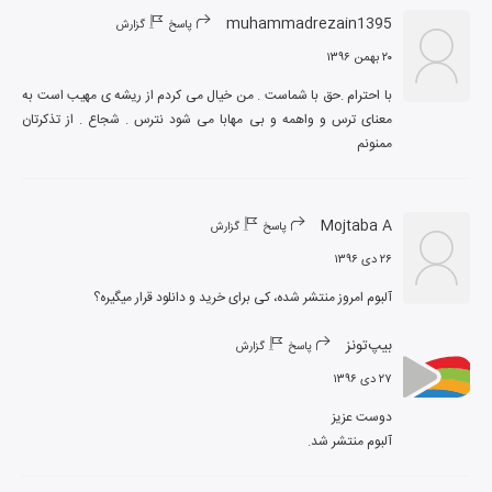
muhammadrezain1395
پاسخ
گزارش
۲۰ بهمن ۱۳۹۶
با احترام .حق با شماست . من خیال می کردم از ریشه ی مهیب است به 
معنای ترس و واهمه و بی مهابا می شود نترس . شجاع . از تذکرتان 
ممنونم
Mojtaba A
پاسخ
گزارش
۲۶ دی ۱۳۹۶
آلبوم امروز منتشر شده، کی برای خرید و دانلود قرار میگیره؟
بیپ‌تونز
پاسخ
گزارش
۲۷ دی ۱۳۹۶
آلبوم منتشر شد.