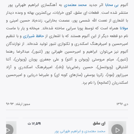
آلبوم
بی محابا
اثر جدید
محمد معتمدی
به آهنگسازی ابراهیم طهرانی پور
منتشر شده است. قطعات ای عشق، کوی خرابات، بی‌کمترین بهانه و وعده دیدار
با اشعاری از نعمت الله شمسی پور، عصمت بخارایی، زنده‌یاد حسین امینی و
مولانا
همراه است که توسط پویا سرایی ساخته شده‌اند. میخانه و یار با ماست
نام دو قطعه دیگر از این آلبوم هستند که با اشعاری از
حافظ شیرازی
و با تنظیم
امیرحسین و امیرفرهنگ اسکندری و تکنوازی تنبور تولید شده‌اند. از نوازندگان
آلبوم نیز می‌توان: ابراهیم و امیرحسین طهرانی پور (تنبور)، عبدالرضا رهنما
(تنبور)، میثم مروستی (ویولن و آلتو) و علی جعفری پویان (ویولن)، آتنا
اشتیاقی (ویولنسل)، حسین رضایی‌نیا (دف)، امیرفرهنگ اسکندری و آزاد
میرزاپور (عود)، زکریا یوسفی (سازهای کوبه ای) و علیرضا دریایی و امیرحسین
اسکندریان (کمانچه) را نام برد.
دی ۱۳۹۶
مجوز ارشاد:
۹۶-۹۳
ای عشق
۱۲,۵۹۹ ت
محمد معتمدی
و
ابراهیم طهرانی پور