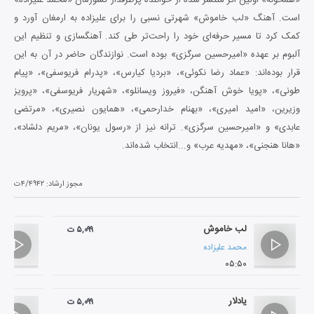
است. آهنگ «لب خاموش» شهرتی نسبی را برای علیزاده به ارمغان آورد و
کمک کرد تا مسیر حرفه‌ای خود را راحت‌تر طی کند. آهنگسازی و تنظیم این
آلبوم بر عهده «امیر‌حسین سرگزی» بوده است. نوازندگان حاضر در آن به این
قرار بوده‌اند: «عماد رضا نکوئی»، «بردیا کیارس»، «پدرام فریوسفی»، «پیام
طونی»، «پویا خوش آهنگن، «فیروز ویسانلو»، «شهریار فریوسفی»، «پرویز
وزیرین، «امید امیری»، «بهنام خدارحمی»، «همایون نصیری»، «مرتضی
عابدی» و «امیرحسین سرگزی». ترانه نیز از «رسول یونان»، «مریم دلشاد»،
«هانا هنجنی»، «مهدیه عرب» و...انتخاب شده‌اند.
مجوز ارشاد:
۴/۴۹۴۲ت
لب خاموش
۵,۰۹۹ ت
محمد علیزاده
۰۵:۵۰
یادلار
۵,۰۹۹ ت