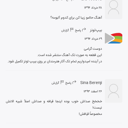
۲۸ خرداد ۱۳۹۴
آهنگ حالمو زیبا کن برای کدوم آلبومه؟
بیپ‌تونز
پاسخ
گزارش
۲۹ خرداد ۱۳۹۴
در آینده امیدواریم تمام تک آثار هنرمندان بر روی بییپ تونز تکمیل شود.
Sina Berenji
پاسخ
گزارش
۲۶ اسفند ۱۳۹۳
خخخخ صداش خوب بوده اینجا قیافه و صداش اصلاً شبیه الانش 
مخصوصاً قیافش!