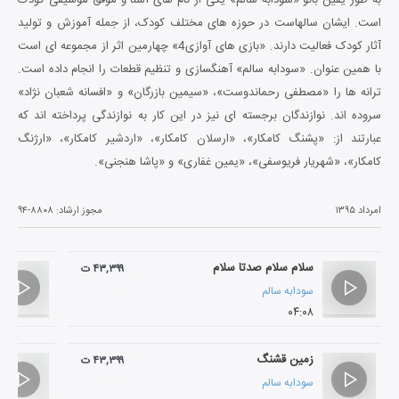
است. ایشان سالهاست در حوزه های مختلف کودک، از جمله آموزش و تولید
آثار کودک فعالیت دارند. «بازی های آوازی4» چهارمین اثر از مجموعه ای است
با همین عنوان. «سودابه سالم» آهنگسازی و تنظیم قطعات را انجام داده است.
ترانه ها را «مصطفی رحماندوست»، «سیمین بازرگان» و «افسانه شعبان نژاد»
سروده اند. نوازندگان برجسته ای نیز در این کار به نوازندگی پرداخته اند که
عبارتند از: «پشنگ کامکار»، «ارسلان کامکار»، «اردشیر کامکار»، «ارژنگ
کامکار»، «شهریار فریوسفی»، «یمین غفاری» و «پاشا هنجنی».
امرداد ۱۳۹۵
مجوز ارشاد:
۹۴-۸۸۰۸
سلام سلام صدتا سلام
۴۳,۳۹۹ ت
سودابه سالم
۰۴:۰۸
زمین قشنگ
۴۳,۳۹۹ ت
سودابه سالم