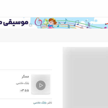
مسگر
بابک خادمی
۰۳:۵۵
ناشر :
بابک خادمی