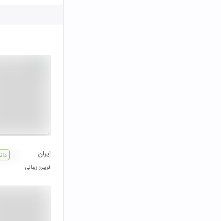
ایران
دان
فریبرز زینالی