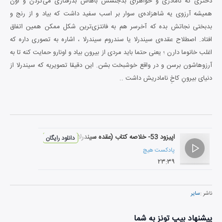
دختری که نامادری و خواهرای بدجنسش باهاش بدرفتاری می‌کردن و اون
همیشه آرزوی یه شاهزاده‌ی سوار بر اسب سفید داشت که بیاد و از رنج و
بدبختی نجاتش بده که آخرسر هم به فانتزی‌ترین شکل ممکن همین اتفاق
افتاد. اصطلاح عقده‌ی سیندرلا یا سندروم سیندرلا ، اشاره به تصوری داره که
اغلب خانوما دارن ؛ یعنی حتما باید مردی از بیرون بیاد و اونارو حمایت کنه تا به
آرزوهاشون برسن و در واقع خوشبخت بشن. این دقیقا تصویریه که سیندرلا از
دنیای بیرونِ کاخِ نامادریش داشت ..
اپیزود 53- خلاصه کتاب (عقده سیندرلا)
دانلود رایگان
پادکست هیچ
۲۳:۳۹
ناشر :
سایر
پیشنهاد بیپ تونز به شما