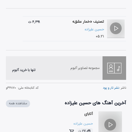
تصنیف «خمار عشق»
۴,۴۹۹ ت
حسین علیزاده
۰۵:۲۱
مجموعه تصاویر آلبوم
تنها با خرید آلبوم
ناشر :
نشر تار و پود
کد کتابخانه ملی:
۳۴۸۷۰و
آخرین آهنگ های حسین علیزاده
مشاهده همه
آتابای
حسین علیزاده
۲۷,۰۹۹ ت