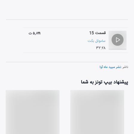
قسمت 15
۵,۸۹۹ ت
ساموئل بکت
۳۲:۲۸
ناشر :
نشر سپید ماه آوا
پیشنهاد بیپ تونز به شما