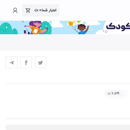
۰
ت
اعتبار شما:
۷,۵۹۹ ت