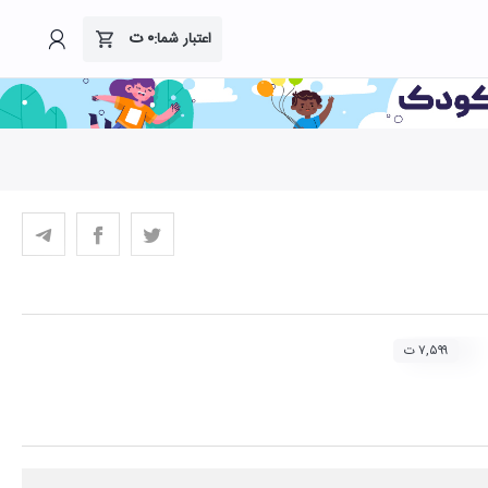
۰
ت
اعتبار شما:
۷,۵۹۹ ت