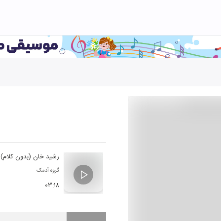
رشید خان (بدون کلام)
گروه آدمک
۰۳:۱۸