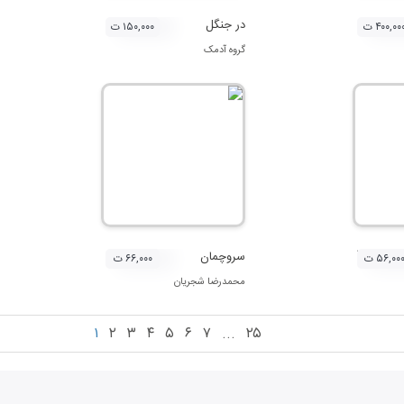
دک
در جنگل
۴۰۰,۰۰ ت
۱۵۰,۰۰۰ ت
گروه آدمک
واز دشتی)
سروچمان
۵۶,۰۰ ت
۶۶,۰۰۰ ت
محمدرضا شجریان
۱
۲
۳
۴
۵
۶
۷
...
۲۵