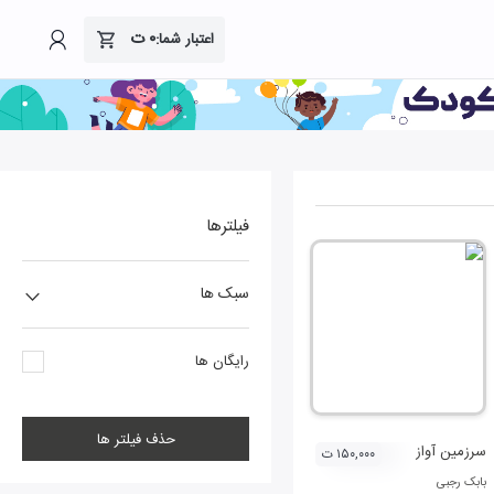
۰
ت
اعتبار شما:
فیلترها
سبک ها
رایگان ها
حذف فیلتر ها
سرزمین آواز
۱۵۰,۰۰۰ ت
بابک رجبی