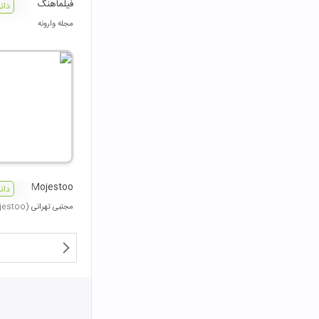
فیلماهنگ
دان
مجله وارونه
Mojestoo
دان
مجتبی تهرانی (Dj Mojestoo)