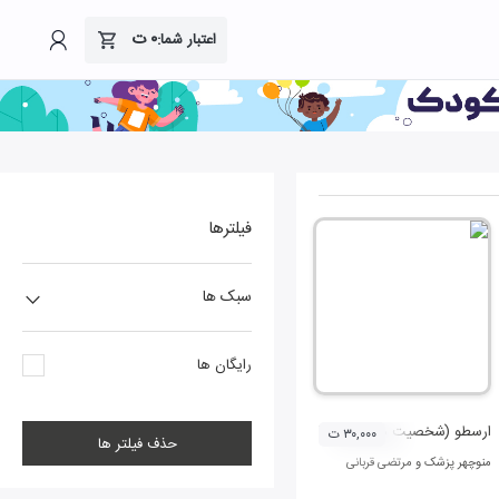
۰
ت
اعتبار شما:
فیلترها
سبک ها
رایگان ها
ارسطو (شخصیت های تاثیر گذار)
۳۰,۰۰۰ ت
حذف فیلتر ها
منوچهر پزشک
و
مرتضی قربانی