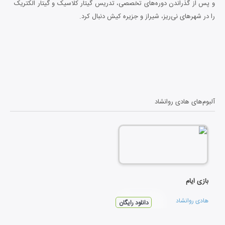
و پس از گذراندن دوره‌های تخصصی، تدریس گیتار کلاسیک و گیتار الکتریک
را در شهرهای نی‌ریز، شیراز و جزیره کیش دنبال کرد.
روانشاد در کنار سال‌ها فعالیت آموزشی و اجرای زنده، به تولید آثار موسیقی
در سبک‌های گیتار کلاسیک، راک، پراگرسیو راک و موسیقی بی‌کلام پرداخته
است. نخستین آلبوم مستقل او با نام «بازی ایام» در سال ۱۳۹۴ منتشر شد.
همچنین در سال ۱۳۹۷ کتاب «آموزش تصویری گیتار کلاسیک» را به همراه
مجموعه ویدئویی آموزشی آن منتشر کرد.
آلبوم‌های
هادی روانشاد
او در سال‌های اخیر چندین تک‌آهنگ در قالب آثار باکلام و بی‌کلام منتشر کرده
و از سال ۲۰۲۴ تولید دومین آلبوم رسمی خود را در فضایی متفاوت آغاز کرده
است. این پروژه نمایانگر فصل تازه‌ای از فعالیت هنری او بوده و به‌زودی از
طریق پلتفرم‌های رسمی موسیقی منتشر خواهد شد.
بازی ایام
هادی روانشاد
دانلود رایگان