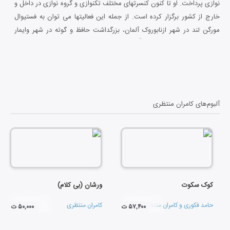
نوازی پرداخت. او تا کنون کنسرتهای مختلف تکنوازی و گروه نوازی در داخل و
خارج از کشور برگزار کرده است. از جمله این فعالیتها می توان به فستیوال
مورگن لند در شهر ازنابوروک آلمان، بزرگداشت حافظ و گوته در شهر وایمار
آلمان، کنسرت به همراه گروه کُر رادیو برلین، فستیوال Peace Rose در کشور
گرجستان و همچنین همکاری با گروه کامکارها در موسیقی فیلم مستند ایران
به آهنگسازی اردوان کامکار و همکاری با گروههای مختلفی مانند همنوازان
حصار، گوشه، راز و نیاز، قمر و سواران اشاره کرد.
آلبوم‌های
کامران منتظری
کوک سکوت
ورشان (بی کلام)
حامد فکوری
و
کامران منتظری
کامران منتظری
۵۷,۴۰۰ ت
۵۰,۰۰۰ ت