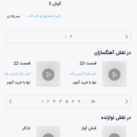
گوش 3
علی صمدپور
و
نادر طبسیان
۹۲,۰۰۰ ت
۱
۲
در نقش
آهنگسازان
قسمت 23
قسمت 22
امیر بانو کریمی (مصفا)
و
ژرژ پطرسی
امیر بانو کریمی (مصفا
تنها با خرید آلبوم
تنها با خرید آلبوم
۰۲:۵۳
۰۳:۳۷
۱
۲
۳
۴
۵
۶
۷
...
۱۵
در نقش
نوازنده
شش آواز
تذکار