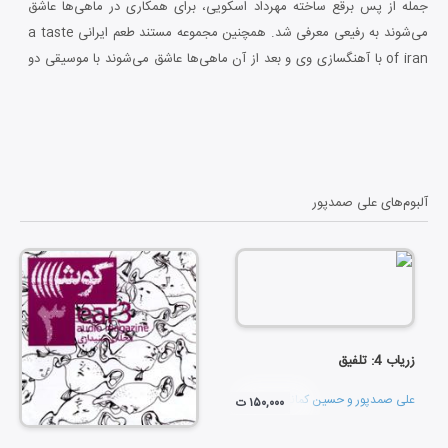
جمله از پس برقع ساخته مهرداد اسکویی، برای همکاری در ماهی‌ها عاشق
می‌شوند به رفیعی معرفی شد. همچنین مجموعه مستند طعم ایرانی a taste
of iran با آهنگسازی وی و بعد از آن ماهی‌ها عاشق می‌شوند با موسیقی دو
فیلم از فریدون جیرانی با نام ستاره‌ها (جلد یک و سه) در جشنواره سال ۱۳۸۴
شرکت کرد. از آلبوم های وی می توان به راز نو، به تماشای آب های سپید،
مجله های شنیداری گوش و ماهی‌ها عاشق می‌شوند اشاره کرد. علی صمدپور
ساخت موسیقی فیلم های بسیاری را نیز در کارنامه هنری خود دارد، همچنین
کتابهایی نیز به تالیف وی منتشر شده است.
آلبوم‌های
علی صمدپور
زریاب 4: تلفیق
علی صمدپور
و
حسین کمانی
۱۵۰,۰۰۰ ت