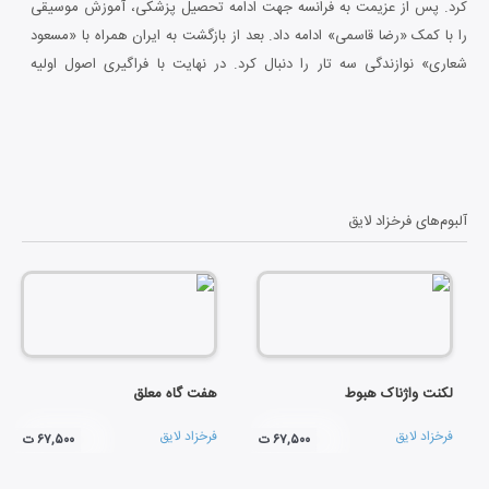
کرد. پس از عزیمت به فرانسه جهت ادامه تحصیل پزشکی، آموزش موسیقی
را با کمک «رضا قاسمی» ادامه داد. بعد از بازگشت به ایران همراه با «مسعود
شعاری» نوازندگی سه تار را دنبال کرد. در نهایت با فراگیری اصول اولیه
هارمونی از «مسعود ابراهیمی» قدم به عرصه آهنگسازی گذاشت. او به سبب
مطالعه و تفکراتش در مورد شاخه های مختلف علوم انسانی چون فلسفه و
جامعه شناسی استثنایی در بین هنرمندان کلاسیک ایران است. اولین تجربه
اش در آهنگسازی به ساخت آلبوم «سفر عسرت» به خوانندگی «شهرام ناظری»
باز می گردد. «هفت گاه معلق» دومین اثر اوست که یک کوارتت زهی
آلبوم‌های
فرخزاد لایق
کلاسیک غربی است.
لکنت واژناک هبوط
هفت گاه معلق
فرخزاد لایق
فرخزاد لایق
۶۷,۵۰۰ ت
۶۷,۵۰۰ ت