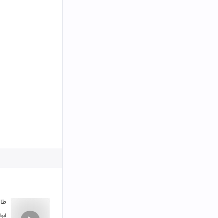
طال
ابو