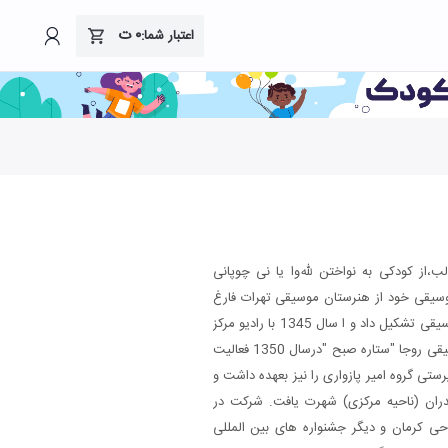
۰
ت
اعتبار شما:
 ابوطالب،از کودکی به نواختن لله‌وا یا نی چوپانی
وسیقی خود از هنرستان موسیقی تهرات فارغ
التحصیل شد. درسال 1339 یک گروه موسیقی تشکیل داد و ا سال 1345 با رادیو مرکز
استان همکاری کرد و با تشکیل گروه موسیقی روجا "ستاره صبح "درسال 1350 فعالیت
ی گروه امیر پازواری را نیز بعهده داشت و
ازندران (ناحیه مرکزی) شهرت یافت. شرکت در
احی کرمان و دیگر جشنواره های بین المللی