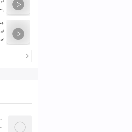
ابو
:۳۹
چشم
ابو
:۰۷
سم
۲۴ اسفند ۸