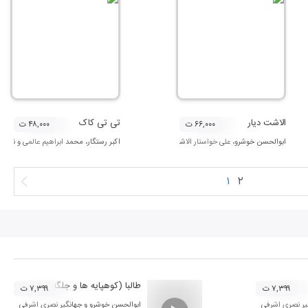
الاشت دیار
تی تی کاک
۶۶,۰۰۰ ت
۴۸,۰۰۰ ت
ابوالحسن خوشرو
،
علی خواستار الاشتی
و
امیر خواستار الاشتی
اکبر رستگار
،
محمد ابراهیم عالمی
و
نورالل
۱
۲
طالبا (کوهپایه ها و جلگه های مناطق مر
۷,۳۹۹ ت
۷,۳۹۹ ت
یر نصری اشرفی
ابوالحسن خوشرو
و
جهانگیر نصری اشرفی