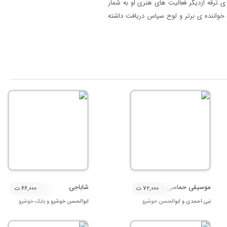
 ی ترقه ازدیگر فعالیت های هنری او به شمار
و خواننده ی برتر و لوح سپاس دریافت داشته
موسیقی حماسی و آیینی مازندران
شاباجی
۷۲,۰۰۰ ت
۶۶,۰۰۰ ت
نبی احمدی
و
ابوالحسن خوشرو
ابوالحسن خوشرو
و
بابک خوشرو