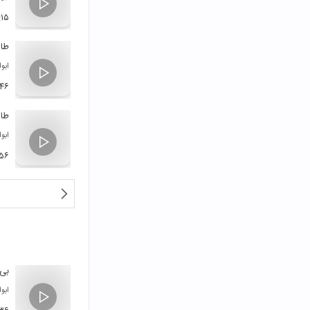
:۱۵
طال
ابو
:۴۶
طال
ابو
:۵۶
بی 
ابو