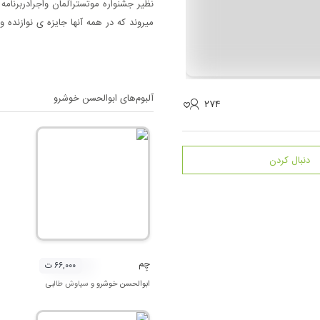
نظیر جشنواره موتسترآلمان واجرادربرنامه
میروند که در همه آنها جایزه ی نوازنده 
است.
آلبوم‌های
ابوالحسن خوشرو
۲۷۴
دنبال کردن
چِم
۶۶,۰۰۰ ت
ابوالحسن خوشرو
و
سیاوش طالبی