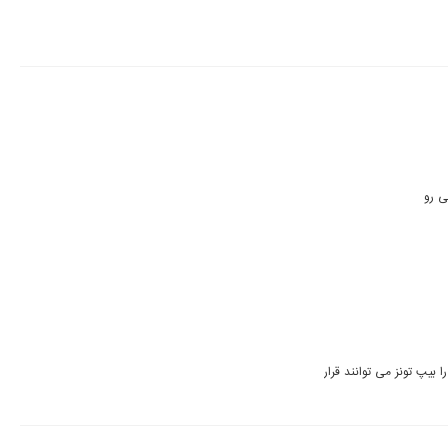
لطف کنید تک آهنگ های این استاد برجسته و میراث دار موسیقی مازندران باصدایی تکرار ناشدنی رو 
آهنگ هایی که از آقای خوشرو به صورت رسمی و در آلبوم منتشر شده اند را بیپ تونز می توانند قرار 