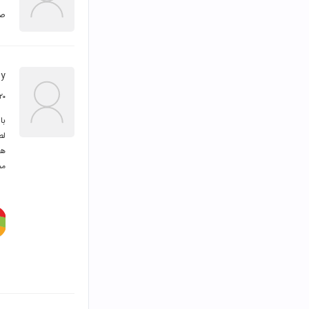
صد
ey
۲۰ آبان ۳۹۶
مم