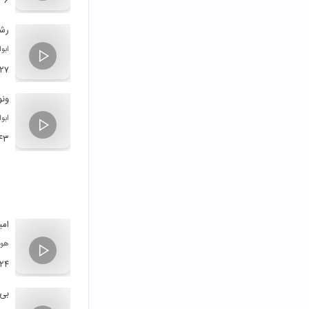
:۳۶
رشی
ابو
:۲۷
ونو
ابو
:۴۳
امی
هوش
:۲۴
بی 