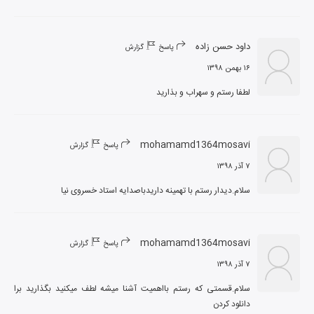
داود حسن زاده
پاسخ
گزارش
۱۶ بهمن ۱۳۹۸
لطفا رستم و سهراب و بذارید
mohamamd1364mosavi
پاسخ
گزارش
۷ آذر ۱۳۹۸
سلام.دیدار رستم با تهمینه داریدباصدایه استاد خسروی نیا
mohamamd1364mosavi
پاسخ
گزارش
۷ آذر ۱۳۹۸
سلام.قسمتی که رستم بااهمیت آشنا میشه لطف میکنید بگذارید برا 
دانلود کردن