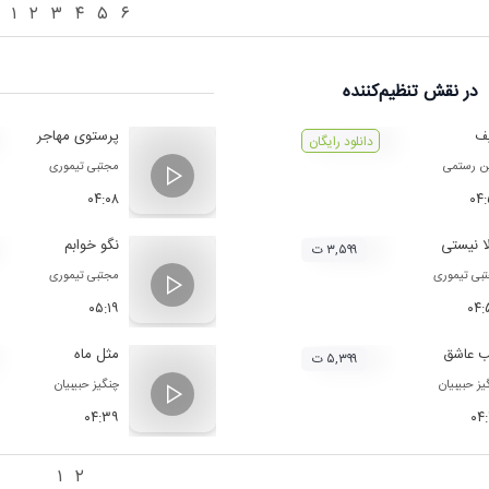
۱
۲
۳
۴
۵
۶
در نقش
تنظیم‌کننده
ف
پرستوی مهاجر
دانلود رایگان
ن رستمی
مجتبی تیموری
۰۴:۰۸
۰۴
ا نیستی
نگو خوابم
۳,۵۹۹ ت
بی تیموری
مجتبی تیموری
۰۵:۱۹
۰۴:
 عاشق
مثل ماه
۵,۳۹۹ ت
یز حبیبیان
چنگیز حبیبیان
۰۴:۳۹
۰۴
۱
۲