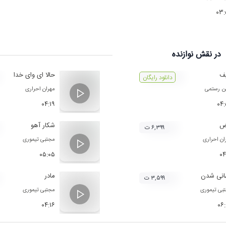
۰۳:
در نقش
نوازنده
ف
حالا ای وای خدا
دانلود رایگان
ن رستمی
مهران احراری
۰۴:۱۹
۰۴
ض
شکار آهو
۶,۳۹۹ ت
ان احراری
مجتبی تیموری
۰۵:۰۵
۰۴
انی شدن
مادر
۳,۵۹۹ ت
بی تیموری
مجتبی تیموری
۰۴:۱۶
۰۶