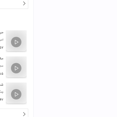
حی
امی
:۵۷
حال
مجت
۵۵
شب
چنگ
:۴۲