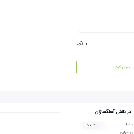
۰
دنبال کردن
در نقش
آهنگسازان
ی شه
۶,۳۹۹ ت
ان احراری