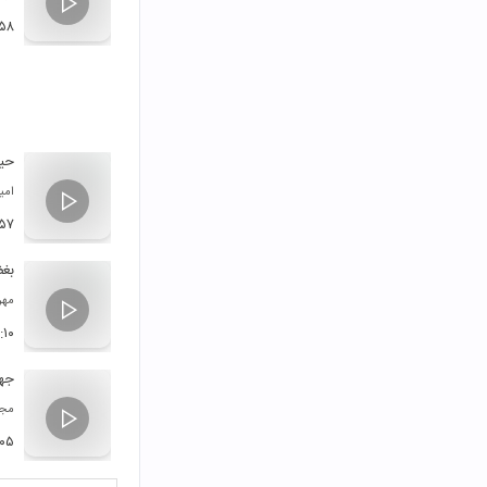
۵۸
حی
امی
:۵۷
بغ
مهر
:۱۰
جه
مجت
:۰۵