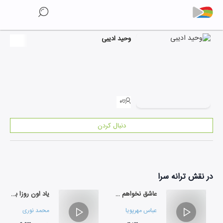
وحید ادیبی
۰
دنبال کردن
در نقش
ترانه سرا
عاشق نخواهم شد / شیشه ی قلبم شکست ...
یاد اون روزا بخیر
عباس مهرپویا
محمد نوری