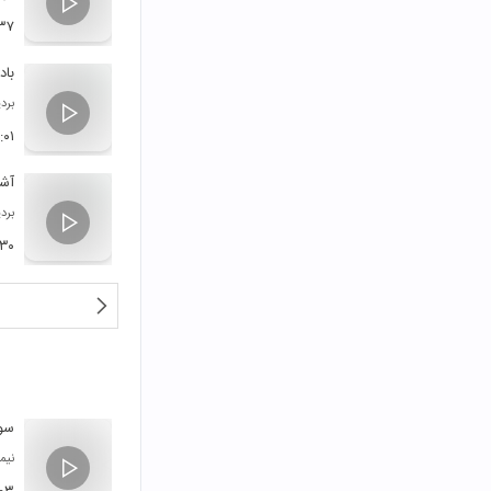
۳۷
باد
برد
:۰۱
آشف
برد
:۳۰
سوا
نیم