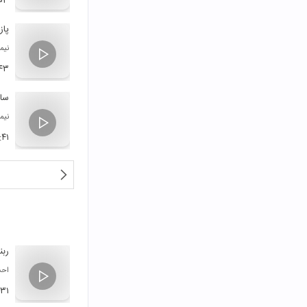
:۰۳
پاز
نیم
:۴۳
ساز
نیم
:۴۱
ربنا
احس
:۳۱