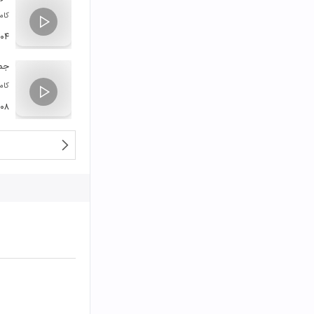
کام
:۰۴
جما
کام
:۰۸