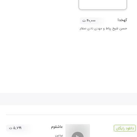
کهخدا
۴۰,۰۰۰ ت
حسن شیخ رباط
و
مهدی نادی صفایی
عاشقوم
۵,۷۹۹ ت
دانلود رایگان
بردین