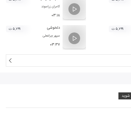
کامران زراسوند
۰۳:۱۸
دلخوشی
۵,۷۹۹ ت
۵,۷۹۹ ت
سپهر چراغعلی
۰۳:۳۷
 شوید