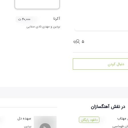
آکرنا
۴۰,۰۰۰ ت
بردین
و
مهدی نادی صفایی
۵
دنبال کردن
در نقش
آهنگسازان
مهتاب
سهده دل
دانلود رایگان
ان طهماسبی
بردین