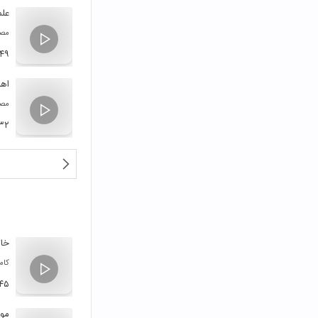
علم
مصط
:۴۹
اه
مصط
:۳۲
خا
کام
۴۵
مو