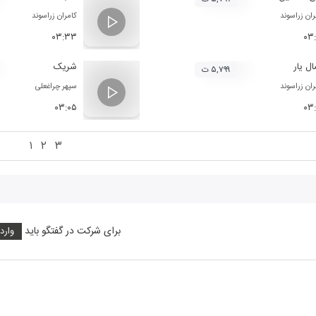
ران زراسوند
کامران زراسوند
۰۳:۳۳
۰۳
ل یار
شریک
۵,۷۹۹ ت
ران زراسوند
سپهر چراغعلی
۰۳:۰۵
۰۳
۱
۲
۳
برای شرکت در گفتگو باید
وارد