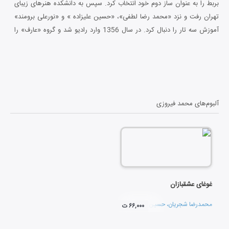
بربط را به عنوان ساز دوم خود انتخاب کرد. سپس به دانشکده هنرهای زیبای
تهران رفت و نزد «محمد رضا لطفی»، «حسین علیزاده » و «نورعلی برومند»
آموزش سه تار را دنبال کرد. در سال 1356 وارد رادیو شد و گروه «عارف» را
تشکیل داد. «پرویز مشکاتیان»، «حسین علیزاده»، «ناصر فرهنگ فر»،
«جمشید عندلیبی» و «علی اکبر شکارچی» نخستین اعضای این گروه بودند.
آلبوم های «دستان»، «نوا»، «لاله بهار»، «شورانگیز» و «افشاری مرکب» نتیجه
کار این گروه بود. فیروزی سپس با گروه های «آوا» و «مولویه» همکاری کرد.
او هم اکنون در زمینه تدریس ساز و تدوین کتابی مختص بربط فعالیت دارد.
آلبوم‌های
محمد فیروزی
غوغای عشقبازان
محمدرضا شجریان
،
حسین رضایی نیا
و
همایون شجریان
۶۶,۰۰۰ ت