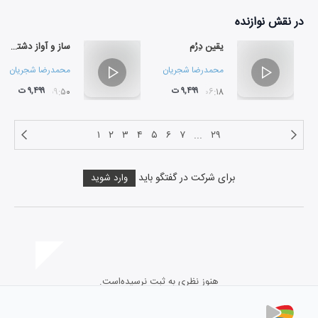
در نقش
نوازنده
یقین دِرُم
ساز و آواز دشتستانی
محمدرضا شجریان
و
پرویز مشکاتیان
محمدرضا شجریان
و
پ
۹,۴۹۹ ت
۹,۴۹۹ ت
۰۹:۵۰
۰۶:۱۸
۱
۲
۳
۴
۵
۶
۷
...
۲۹
برای شرکت در گفتگو باید
وارد شوید
هنوز نظری به ثبت نرسیده‌است.