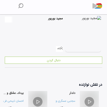
مجید بوربور
۰
دنبال کردن
در نقش
نوازنده
دلدار
بیداد، عشاق و فرود
مجتبی عسگری
و
احسان ذبیحی فر
احسان ذبیحی فر
و
مج