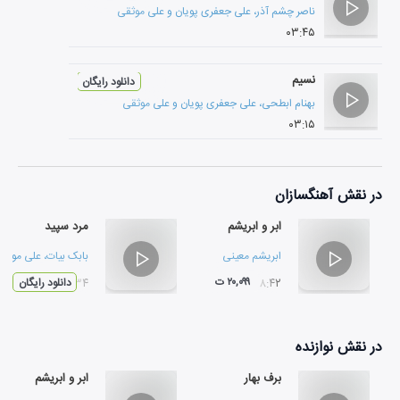
ناصر چشم آذر
،
علی جعفری پویان
و
علی موثقی
۰۳:۴۵
نسیم
دانلود رایگان
بهنام ابطحی
،
علی جعفری پویان
و
علی موثقی
۰۳:۱۵
در نقش
آهنگسازان
ابر و ابریشم
مرد سپید
ابریشم معینی
بابک بیات
،
علی موثق
۲۰,۰۹۹ ت
۰۸:۴۲
۰۵:۳۴
دانلود رایگان
در نقش
نوازنده
برف بهار
ابر و ابریشم