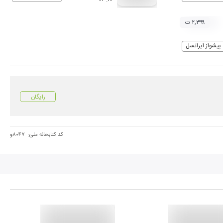
۲,۳۹۹ ت
پیشواز ایرانسل
رایگان
کد کتابخانه ملی:
۸۰۴۷و