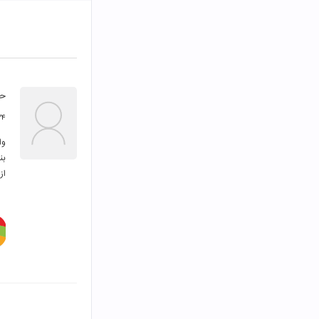
حس
۲۴ تیر ۳
از