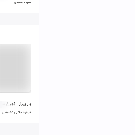
علی تاجمیری
پار پیرار ۱ (چراغ موشی)
فرهود جلالی کندلوسی