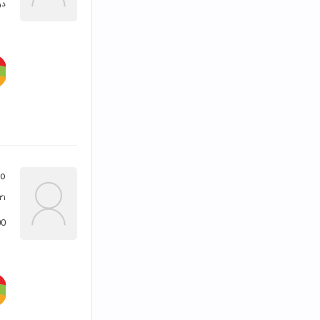
دو
bo
۲۱ امرداد ۳۹۴
1900تومان از