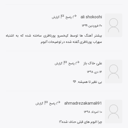
ali shokoohi
پاسخ
گزارش
۲۰ فروردین ۱۳۹۹
بیشتر آهنگ ها توسط کیخسرو پورناظری ساخته شده که به اشتباه 
سهراب پورناظری گفته شده در توضیحات آلبوم.
علی خاک باز
پاسخ
گزارش
۱۴ دی ۱۳۹۸
بی نظیر تا همیشه. 💚
ahmadrezakamali91
پاسخ
گزارش
۱۰ امرداد ۱۳۹۸
چرا البوم های قبلی حذف شده؟!