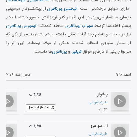
گروه شمس
بر سماع تنبور اثری است مشترک از پورناظری‌ها و
علیرضا قربانی
.
دارای سوابق درخشانی است.
کیخسرو پورناظری
از پیشکسوتان موسیقی
یارسان به شمار می‌رود. در این اثر در کنار فرزندانش حضور داشته است.
بیشتر آهنگ‌ها توسط
سهراب پورناظری
ساخته شده‌اند؛
تهمورس پورناظری
نیز در ساخت و تنظیم چند قطعه نقش داشته است. اشعار به غیر از یکی که
از سلمان ساوجی انتخاب شده‌اند همگی از مولانا بوده‌اند. این اثر را
می‌توان یکی از کارهای موفق
قربانی
و
پورناظری‌
ها دانست.
اسفند ۱۳۹۰
مجوز ارشاد:
۷۱۷۴
پیشواز
۴,۸۹۹ ت
علیرضا قربانی
پیشواز ایرانسل
۰۲:۴۹
آن سو مرو
۴,۸۹۹ ت
علیرضا قربانی