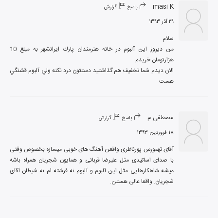
masi K
پاسخ
گزارش
۲۹ آذر ۱۳۹۳
من ديروز اين آلبوم در خانه هنرمندان پارك ايرانشهر به مبلغ 10 
الان ديدم شما تخفيف هم گذاشتيد دستتون درد نكنه ولي آلبوم قشنگي 
هست
مصطفی م
پاسخ
گزارش
۱۸ فروردین ۱۳۹۳
آقای تهمورس پورناظری واقعن آهنگ های خوبی میسازه بخصوص وقتی 
با صدای اساتیدی مثل علیرضا قربانی و همایون شجریان همراه باشه 
میشه شاهکارهایی مثل این آلبوم و آلبوم نه فرشته ام نه شیطان آقای 
شجریان. واقعا عالی هستن.