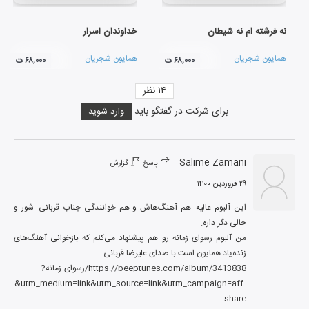
نه فرشته ام نه شیطان
خداوندان اسرار
همایون شجریان
همایون شجریان
۶۸,۰۰۰ ت
۶۸,۰۰۰ ت
۱۴
نظر
برای شرکت در گفتگو باید
وارد شوید
Salime Zamani
پاسخ
گزارش
۲۹ فروردین ۱۴۰۰
این آلبوم عالیه. هم آهنگ‌هاش و هم خوانندگی جناب قربانی. شور و 
من آلبوم رسوای زمانه رو هم پیشنهاد می‌کنم که بازخوانی آهنگ‌های 
https://beeptunes.com/album/3413838/رسوای-زمانه?
1091&utm_medium=link&utm_source=link&utm_campaign=aff-
share